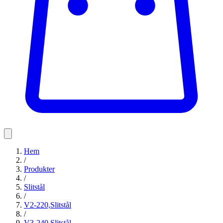
Hem
/
Produkter
/
Slitstål
/
V2-220,Slitstål
/
V3-240,Slitstål