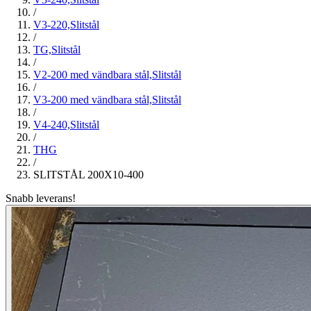
/
V3-220,Slitstål
/
TG,Slitstål
/
V2-200 med vändbara stål,Slitstål
/
V3-200 med vändbara stål,Slitstål
/
V4-240,Slitstål
/
THG
/
SLITSTÅL 200X10-400
Snabb leverans!