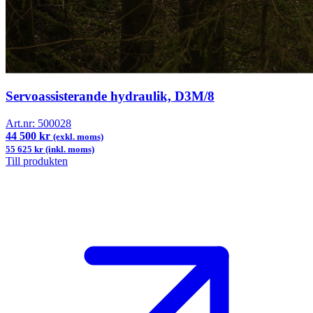
Servoassisterande hydraulik, D3M/8
Art.nr:
500028
44 500 kr
(exkl. moms)
55 625 kr (inkl. moms)
Till produkten