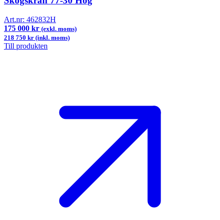
Skogskran 77-30 Hög
Art.nr:
462832H
175 000 kr
(exkl. moms)
218 750 kr (inkl. moms)
Till produkten