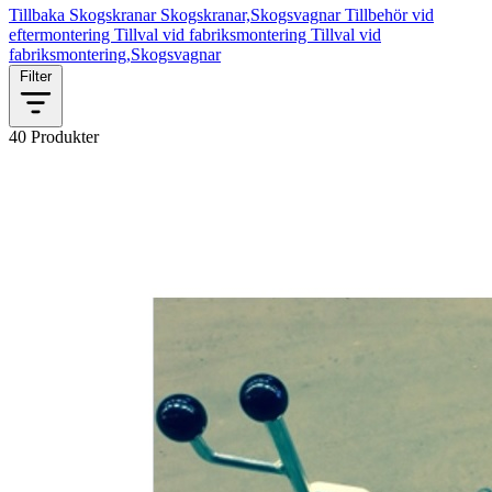
Tillbaka
Skogskranar
Skogskranar,Skogsvagnar
Tillbehör vid
eftermontering
Tillval vid fabriksmontering
Tillval vid
fabriksmontering,Skogsvagnar
Filter
40 Produkter