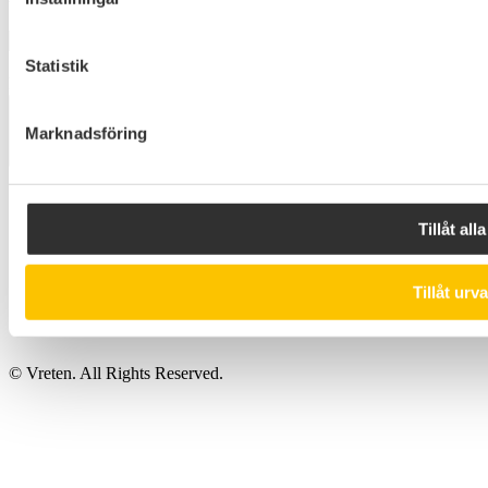
Genom att använda detta formulär accepterar du lagring och
Statistik
hantering av dina uppgifter på denna webbplats.
Skicka
Marknadsföring
Tillåt alla
Tillåt urva
© Vreten. All Rights Reserved.