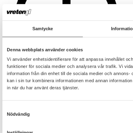
Samtycke
Informati
Denna webbplats använder cookies
Vi använder enhetsidentifierare för att anpassa innehållet och
funktioner för sociala medier och analysera vår trafik. Vi vi
information från din enhet till de sociala medier och annon
kan i sin tur kombinera informationen med annan information 
in när du har använt deras tjänster.
Lunchstängt måndag till torsdag mellan: 12.00-13.00
Kundservice
Samtyckesval
Nödvändig
Mitt konto
Kontakta oss
GDPR-policy
Försäljningsvillkor
Leveranser & returer
Manualer
Nyhetsbrev
Inställningar