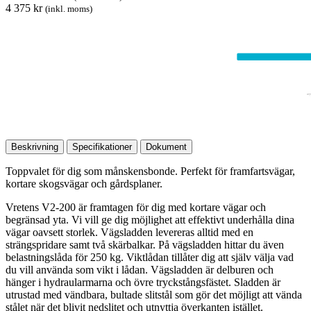
4 375 kr
(inkl. moms)
Beskrivning
Specifikationer
Dokument
Toppvalet för dig som månskensbonde. Perfekt för framfartsvägar,
kortare skogsvägar och gårdsplaner.
Vretens V2-200 är framtagen för dig med kortare vägar och
begränsad yta. Vi vill ge dig möjlighet att effektivt underhålla dina
vägar oavsett storlek. Vägsladden levereras alltid med en
strängspridare samt två skärbalkar. På vägsladden hittar du även
belastningslåda för 250 kg. Viktlådan tillåter dig att själv välja vad
du vill använda som vikt i lådan. Vägsladden är delburen och
hänger i hydraularmarna och övre tryckstångsfästet. Sladden är
utrustad med vändbara, bultade slitstål som gör det möjligt att vända
stålet när det blivit nedslitet och utnyttja överkanten istället.