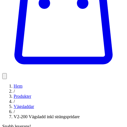
Hem
/
Produkter
/
Vägsladdar
/
V2-200 Vägsladd inkl strängspridare
Snabb leverans!