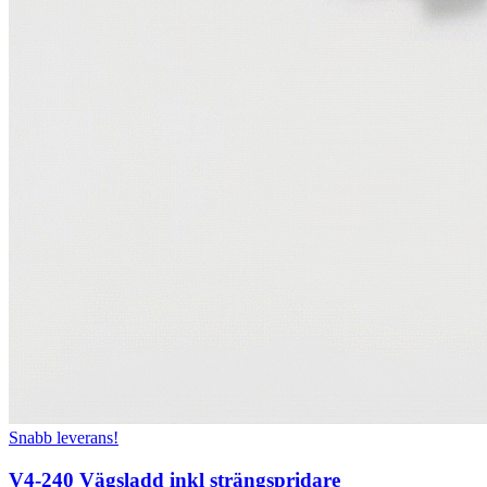
Snabb leverans!
V4-240 Vägsladd inkl strängspridare