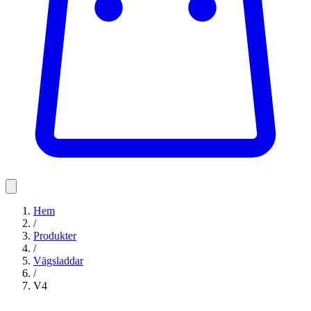
Hem
/
Produkter
/
Vägsladdar
/
V4