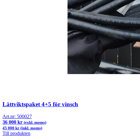
Lättviktspaket 4+5 för vinsch
Art.nr:
500027
36 000 kr
(exkl. moms)
45 000 kr (inkl. moms)
Till produkten