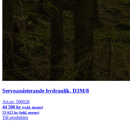
Servoassisterande hydraulik, D3M/8
Art.nr:
500028
44 500 kr
(exkl. moms)
55 625 kr (inkl. moms)
Till produkten