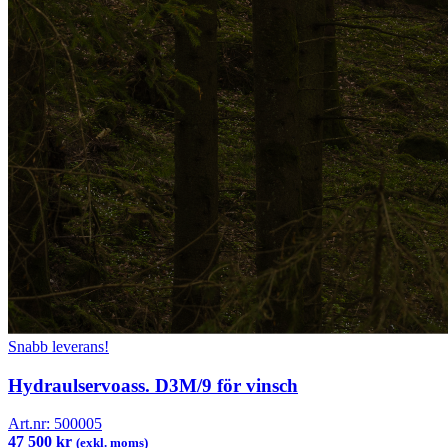
Snabb leverans!
Hydraulservoass. D3M/9 för vinsch
Art.nr:
500005
47 500 kr
(exkl. moms)