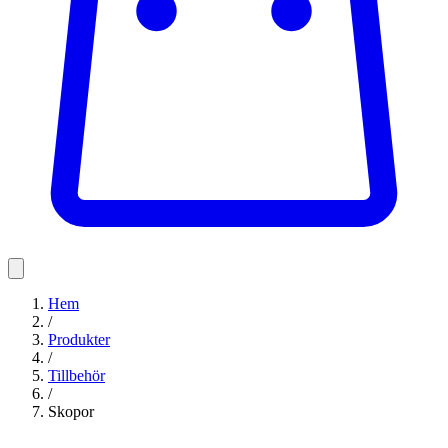
Hem
/
Produkter
/
Tillbehör
/
Skopor