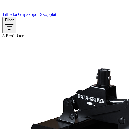
Tillbaka
Gripskopor
Skopplåt
Filter
8 Produkter