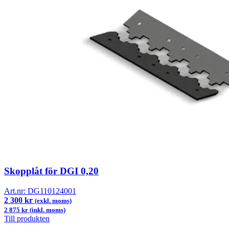
Skopplåt för DGI 0,20
Art.nr:
DG110124001
2 300 kr
(exkl. moms)
2 875 kr (inkl. moms)
Till produkten