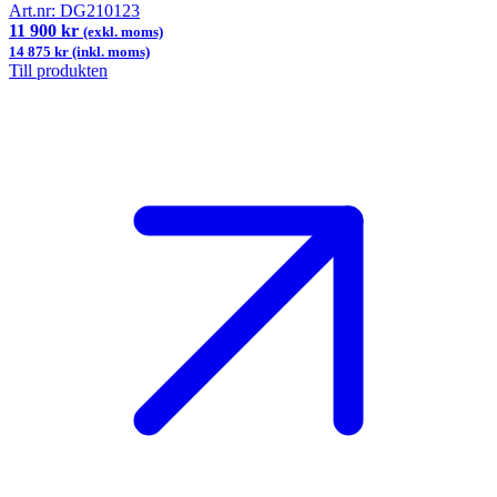
Art.nr:
DG210123
11 900 kr
(exkl. moms)
14 875 kr (inkl. moms)
Till produkten