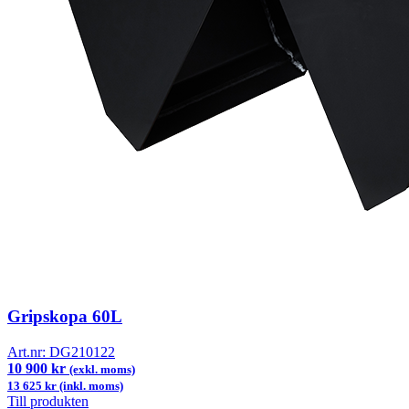
Gripskopa 60L
Art.nr:
DG210122
10 900 kr
(exkl. moms)
13 625 kr (inkl. moms)
Till produkten