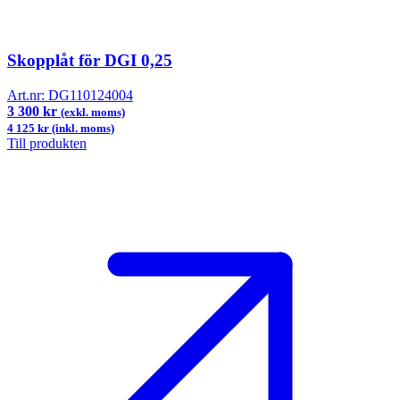
Skopplåt för DGI 0,25
Art.nr:
DG110124004
3 300 kr
(exkl. moms)
4 125 kr (inkl. moms)
Till produkten