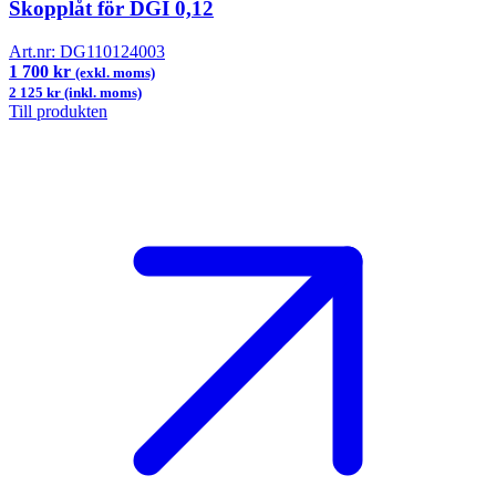
Skopplåt för DGI 0,12
Art.nr:
DG110124003
1 700 kr
(exkl. moms)
2 125 kr (inkl. moms)
Till produkten