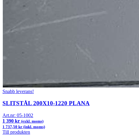
Snabb leverans!
SLITSTÅL 200X10-1220 PLANA
Art.nr:
05-1002
1 390 kr
(exkl. moms)
1 737,50 kr (inkl. moms)
Till produkten