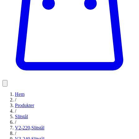
Hem
/
Produkter
/
Slitstål
/
V2-220,Slitstål
/
V3-240,Slitstål