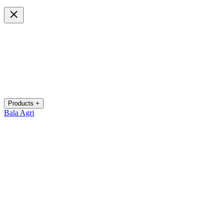
Products +
Bala Agri