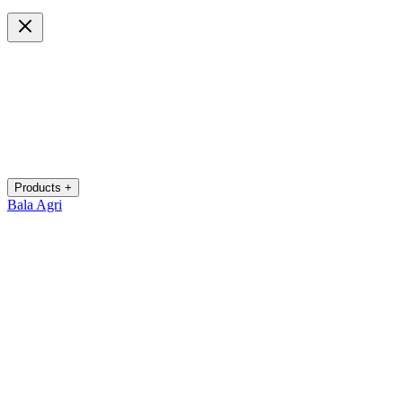
Products +
Bala Agri