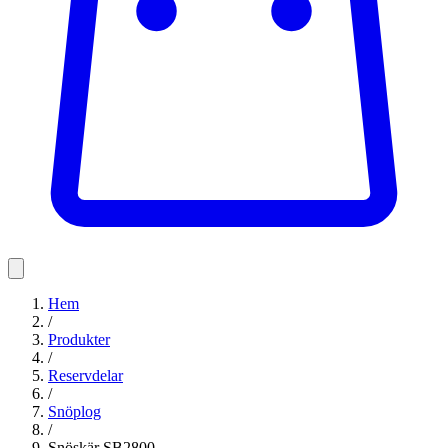
Hem
/
Produkter
/
Reservdelar
/
Snöplog
/
Snöskär SB2800