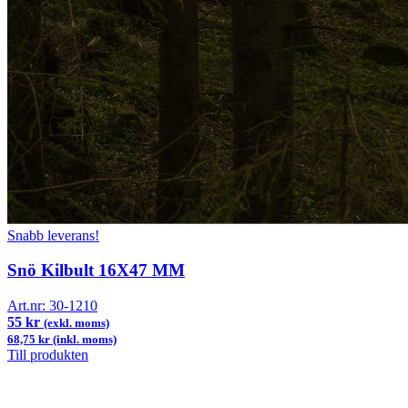
Snabb leverans!
Snö Kilbult 16X47 MM
Art.nr:
30-1210
55 kr
(exkl. moms)
68,75 kr (inkl. moms)
Till produkten