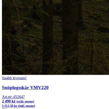
Snabb leverans!
Snöplogsskär VMV220
Art.nr:
452647
2 490 kr
(exkl. moms)
3 112,50 kr (inkl. moms)