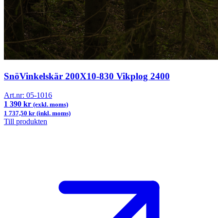
SnöVinkelskär 200X10-830 Vikplog 2400
Art.nr:
05-1016
1 390 kr
(exkl. moms)
1 737,50 kr (inkl. moms)
Till produkten