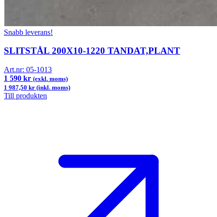
Snabb leverans!
SLITSTÅL 200X10-1220 TANDAT,PLANT
Art.nr:
05-1013
1 590 kr
(exkl. moms)
1 987,50 kr (inkl. moms)
Till produkten