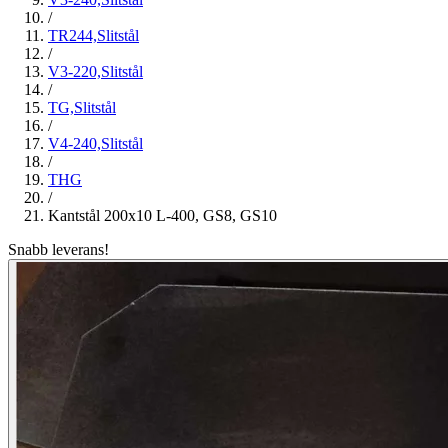
/
TR244,Slitstål
/
V3-220,Slitstål
/
TG,Slitstål
/
V4-240,Slitstål
/
THG
/
Kantstål 200x10 L-400, GS8, GS10
Snabb leverans!