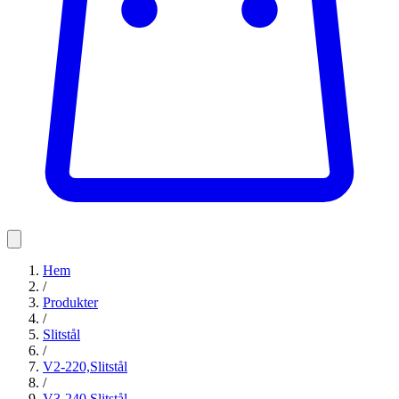
Hem
/
Produkter
/
Slitstål
/
V2-220,Slitstål
/
V3-240,Slitstål